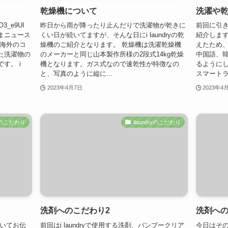
乾燥機について
洗濯や乾
cO3_e9UI
昨日から雨が降ったり止んだりで洗濯物が乾きに
前回に引
まニュース
くい日が続いてますが、そんな日にi laundryの乾
紹介します
は海外のコ
燥機のご紹介となります。 乾燥機は洗濯乾燥機
えたため
た洗濯物の
のメーカーと同じ山本製作所様の2段式14kg乾燥
中国語、
す。 i
機となります。ガス式なので速乾性が特徴なの
るようにし
と、写真のように縦に...
スマートラ
2023年4月7日
2023年4
ryのこだわり
ilaundryのこだわり
洗剤へのこだわり2
洗剤へ
ついてお伝
前回はi laundryで使用する洗剤、バンブークリア
今日はその