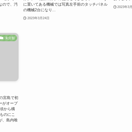
なので、汚
に置いてある機械では写真左手前のタッチパネル
2023年3
の機械2台になり...
2023年3月24日
未分類
遺産の宮島で初
ーがオープ
い頃から構
なものにこ
が、島内唯