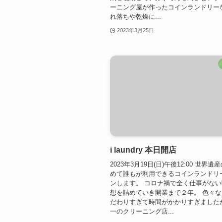
ーニング屋が作ったコインランドリー
れ落ちや乾燥に...
2023年3月25日
i laundry 本日開店
2023年3月19日(日)午後12:00 世界
めて誰もが利用できるコインランドリ
ンします。 コロナ禍で全く仕事がな
想を詰めていき開業まで２年。 色々
だわりすぎて時間がかかりすぎました
一のクリーニング店...