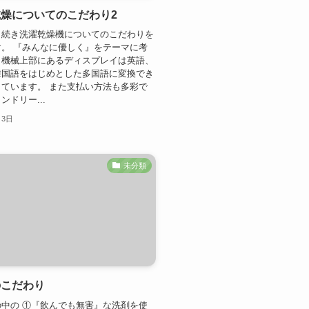
燥についてのこだわり2
き続き洗濯乾燥機についてのこだわりを
。 『みんなに優しく』をテーマに考
、機械上部にあるディスプレイは英語、
韓国語をはじめとした多国語に変換でき
ています。 また支払い方法も多彩で
ンドリー...
月3日
未分類
のこだわり
中の ①『飲んでも無害』な洗剤を使