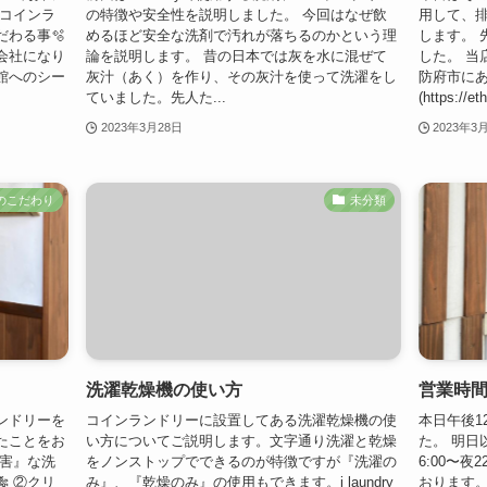
たコインラ
の特徴や安全性を説明しました。 今回はなぜ飲
用して、排
わる事🫧
めるほど安全な洗剤で汚れが落ちるのかという理
します。 先
会社になり
論を説明します。 昔の日本では灰を水に混ぜて
した。 当
館へのシー
灰汁（あく）を作り、その灰汁を使って洗濯をし
防府市に
ていました。先人た...
(https://et
2023年3月28日
2023年3
ryのこだわり
未分類
洗濯乾燥機の使い方
営業時
ンドリーを
コインランドリーに設置してある洗濯乾燥機の使
本日午後12
たことをお
い方についてご説明します。文字通り洗濯と乾燥
た。 明日
無害』な洗
をノンストップでできるのが特徴ですが『洗濯の
6:00〜夜
 ②クリ
み』、『乾燥のみ』の使用もできます。i laundry
おります