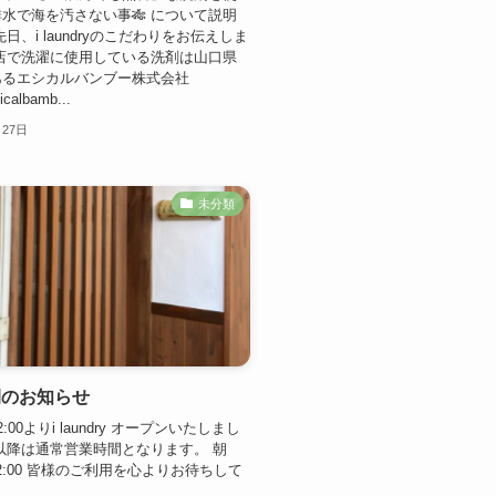
水で海を汚さない事🎋 について説明
日、i laundryのこだわりをお伝えしま
店で洗濯に使用している洗剤は山口県
あるエシカルバンブー株式会社
hicalbamb...
月27日
未分類
間のお知らせ
:00よりi laundry オープンいたしまし
以降は通常営業時間となります。 朝
22:00 皆様のご利用を心よりお待ちして
。