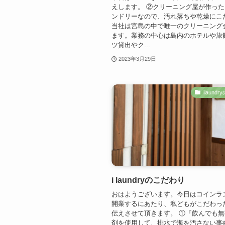
えします。 ②クリーニング屋が作っ
ンドリーなので、汚れ落ちや乾燥にこだ
当社は宮島の中で唯一のクリーニング
ます。業務の中心は島内のホテルや旅
ツ貸出やク...
2023年3月29日
ilaund
i laundryのこだわり
おはようございます。今日はコインラ
開業するにあたり、私どもがこだわっ
伝えさせて頂きます。 ①『飲んでも
剤を使用して、排水で海を汚さない事